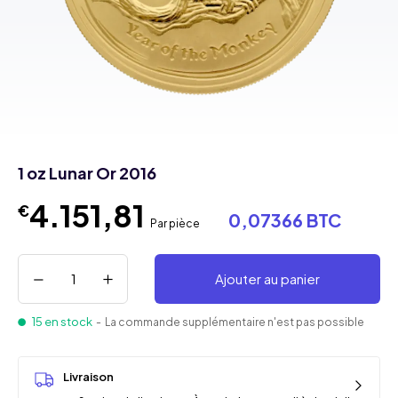
1 oz Lunar Or 2016
4.151,81
€
0,07366 BTC
Par pièce
Ajouter au panier
15 en stock
- La commande supplémentaire n'est pas possible
Livraison