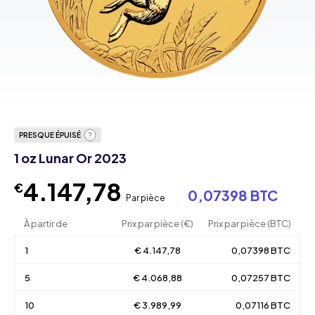
PRESQUE ÉPUISÉ
1 oz Lunar Or 2023
4.147,78
€
0,07398 BTC
Par pièce
À partir de
Prix par pièce (€)
Prix par pièce (BTC)
1
€ 4.147,78
0,07398 BTC
5
€ 4.068,88
0,07257 BTC
10
€ 3.989,99
0,07116 BTC