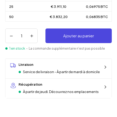
25
€ 3.911,10
0,06975 BTC
50
€ 3.832,20
0,06835 BTC
Ajouter au panier
1 en stock
- La commande supplémentaire n'est pas possible
Livraison
Service de livraison - À partir de mardi à domicile
Récupération
À partir de jeudi. Découvrez nos emplacements