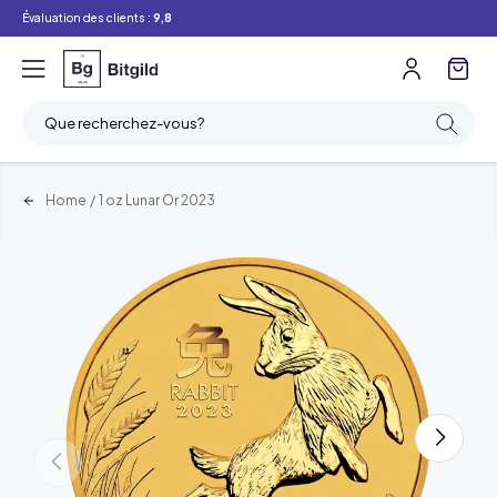
Évaluation des clients :
9,8
Que recherchez-vous?
Home
/
1 oz Lunar Or 2023