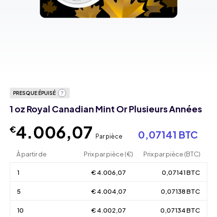
PRESQUE ÉPUISÉ
1 oz Royal Canadian Mint Or Plusieurs Années
4.006,07
€
0,07141 BTC
Par pièce
À partir de
Prix par pièce (€)
Prix par pièce (BTC)
1
€ 4.006,07
0,07141 BTC
5
€ 4.004,07
0,07138 BTC
10
€ 4.002,07
0,07134 BTC