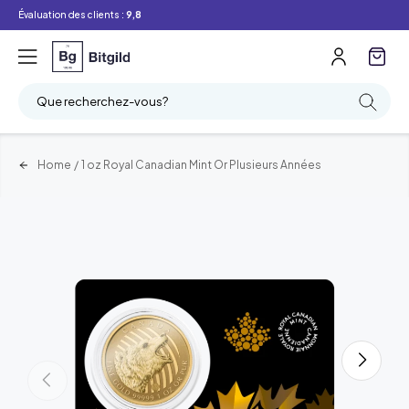
Évaluation des clients :
9,8
Que recherchez-vous?
Home
/
1 oz Royal Canadian Mint Or Plusieurs Années