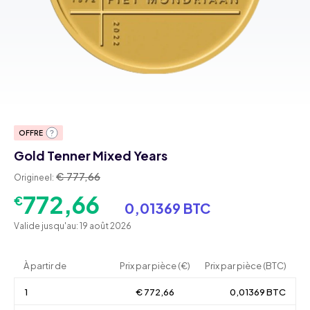
OFFRE
Gold Tenner Mixed Years
€ 777,66
Origineel:
772,66
€
0,01369 BTC
Valide jusqu'au: 19 août 2026
À partir de
Prix par pièce (€)
Prix par pièce (BTC)
1
€ 772,66
0,01369 BTC