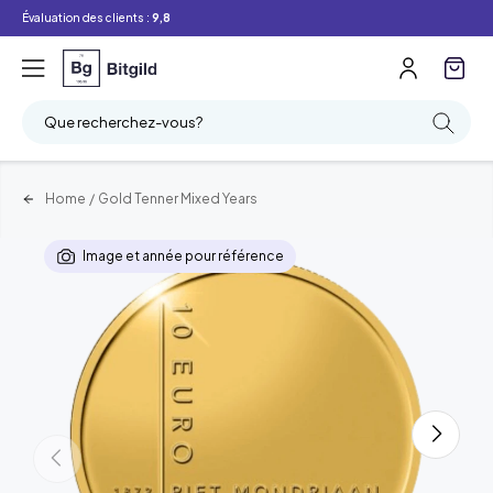
Évaluation des clients :
9,8
Que recherchez-vous?
Home
/
Gold Tenner Mixed Years
Image et année pour référence