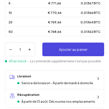
5
€ 771,66
0,01367 BTC
10
€ 770,66
0,01366 BTC
25
€ 769,66
0,01364 BTC
50
€ 768,66
0,01362 BTC
Ajouter au panier
43 en stock
- La commande supplémentaire n'est pas possible
Livraison
Service de livraison - À partir de mardi à domicile
Récupération
À partir de 13 août. Découvrez nos emplacements