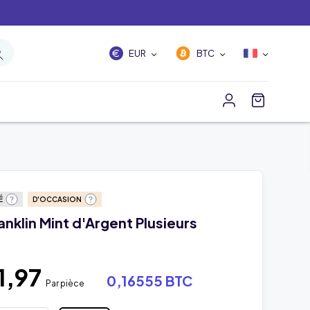
EUR
BTC
É
D'OCCASION
nklin Mint d'Argent Plusieurs
1,97
0,16555 BTC
Par pièce