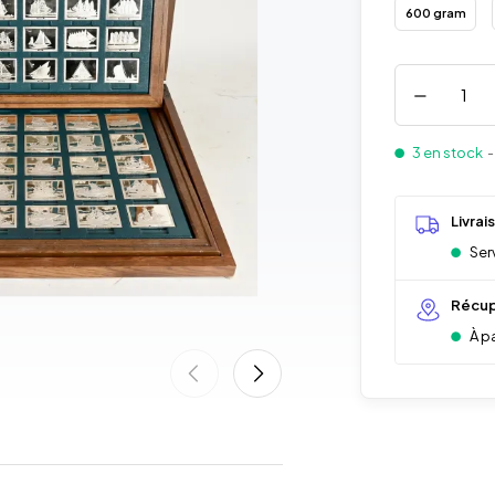
600 gram
3 en stock
-
Livrai
Serv
Récup
À p