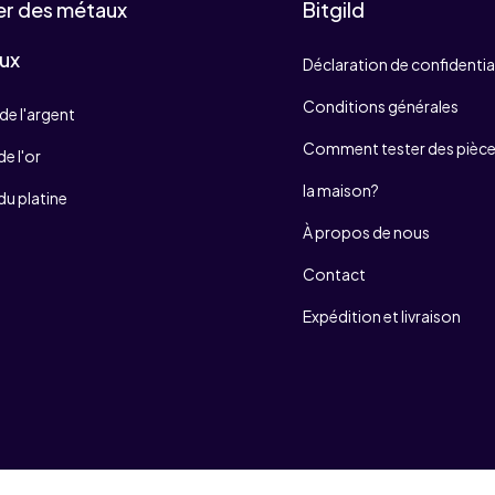
er des métaux
Bitgild
ux
Déclaration de confidentia
Conditions générales
de l'argent
Comment tester des pièces
e l'or
la maison?
du platine
À propos de nous
Contact
Expédition et livraison