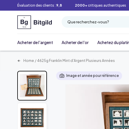
Évaluation des clients :
9,8
2000+
critiques authentiques
Que recherchez-vous?
Acheter de l'argent
Acheter de l'or
Achetez du plati
Home
/
4625g Franklin Mint d'Argent Plusieurs Années
Image et année pour référence