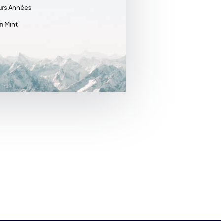
urs Années
in Mint