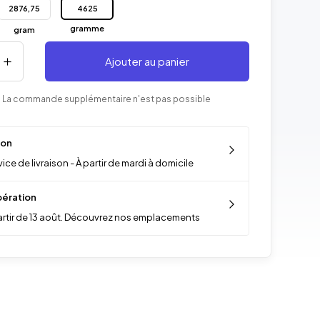
2876,75
4625
gramme
gram
Ajouter au panier
 La commande supplémentaire n'est pas possible
son
ice de livraison - À partir de mardi à domicile
ération
artir de 13 août. Découvrez nos emplacements