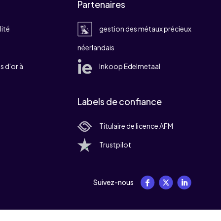
Partenaires
lité
gestion des métaux précieux
néerlandais
 d'or à
Inkoop Edelmetaal
Labels de confiance
Titulaire de licence AFM
Trustpilot
Suivez-nous