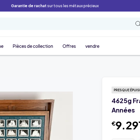
Garantie de rachat
sur tous les métaux précieux
ne
Pièces de collection
Offres
vendre
PRESQUE ÉPUIS
4625g Fra
Années
9.29
€