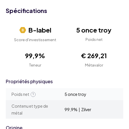
Spécifications
B-label
5 once troy
Poids net
Score d'investissement
99,9%
€ 269,21
Teneur
Métavalor
Propriétés physiques
Poids net
5 once troy
Contenu et type de
99,9% | Zilver
métal
Origine