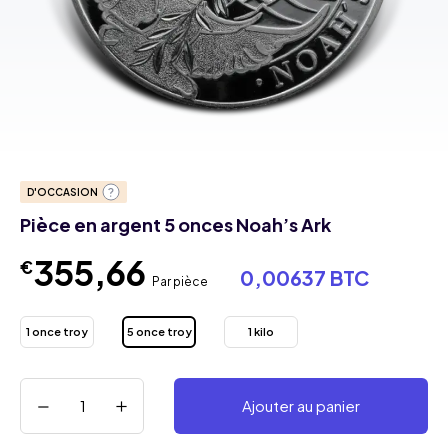
D'OCCASION
Pièce en argent 5 onces Noah’s Ark
355,66
€
0,00637 BTC
Par pièce
1 once troy
5 once troy
1 kilo
Ajouter au panier