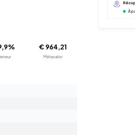
Récup
À p
9,9%
€ 964,21
Teneur
Métavalor