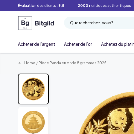
Évaluation des clients :
9,8
2000+
critiques authentiques
Que recherchez-vous?
Acheter de l'argent
Acheter de l'or
Achetez du plati
Home
/
Pièce Panda en or de 8 grammes 2025