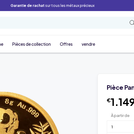
Garantie de rachat
sur tous les métaux précieux
ne
Pièces de collection
Offres
vendre
Pièce Pa
1.14
€
À partir de
1