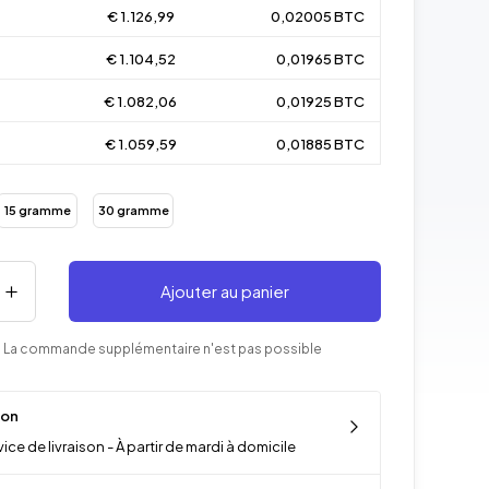
€ 1.126,99
0,02005 BTC
€ 1.104,52
0,01965 BTC
€ 1.082,06
0,01925 BTC
€ 1.059,59
0,01885 BTC
15 gramme
30 gramme
Ajouter au panier
 La commande supplémentaire n'est pas possible
son
ice de livraison - À partir de mardi à domicile