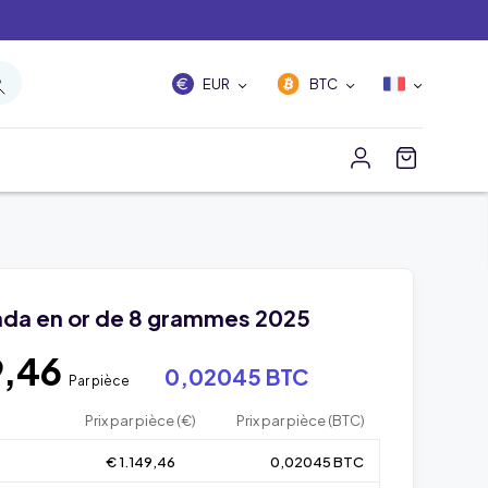
EUR
BTC
nda en or de 8 grammes 2025
9,46
0,02045 BTC
Par pièce
Prix par pièce (€)
Prix par pièce (BTC)
€ 1.149,46
0,02045 BTC