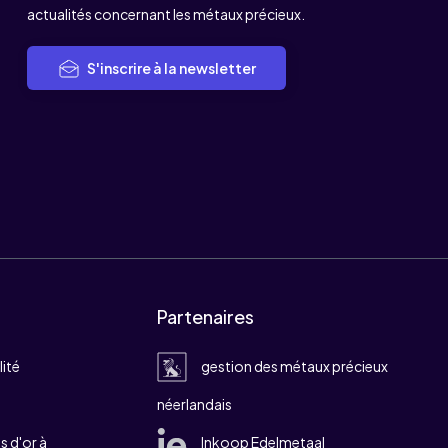
actualités concernant les métaux précieux.
S'inscrire à la newsletter
Partenaires
lité
gestion des métaux précieux
néerlandais
 d'or à
Inkoop Edelmetaal