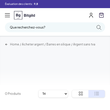
Évaluation des clients :
9,8
Filtre
Recherche
Que recherchez-vous?
Home
/
Acheter argent
/
Barres en silique
/
Argent sans tva
0 Produits