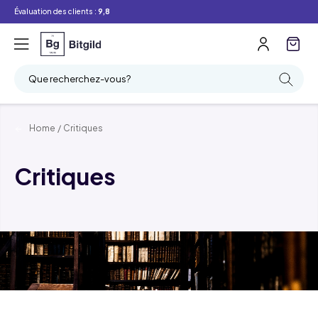
Évaluation des clients :
9,8
Que recherchez-vous?
Home
/
Critiques
Critiques