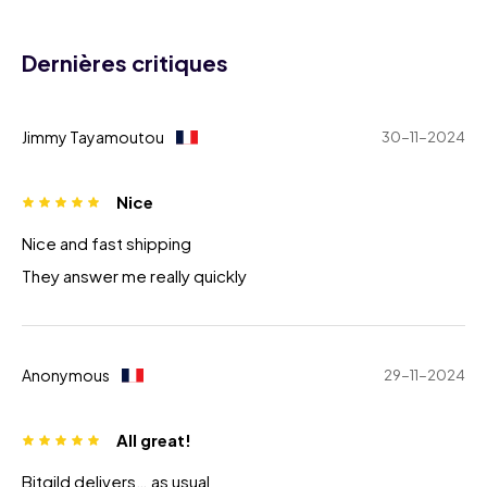
Dernières critiques
Jimmy Tayamoutou
30-11-2024
Nice
Nice and fast shipping
They answer me really quickly
Anonymous
29-11-2024
All great!
Bitgild delivers… as usual