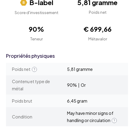
B-label
5,81 gramme
Poids net
Score d'investissement
90%
€ 699,66
Teneur
Métavalor
Propriétés physiques
Poids net
5,81 gramme
Contenu et type de
90% | Or
métal
Poids brut
6,45 gram
May have minor signs of
Condition
handling or circulation