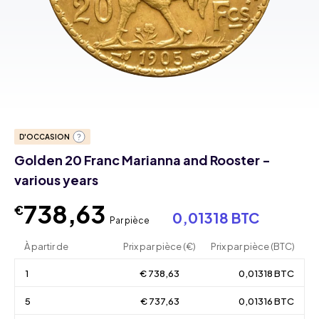
D'OCCASION
Golden 20 Franc Marianna and Rooster -
various years
738,63
€
0,01318 BTC
Par pièce
À partir de
Prix par pièce (€)
Prix par pièce (BTC)
1
€ 738,63
0,01318 BTC
5
€ 737,63
0,01316 BTC