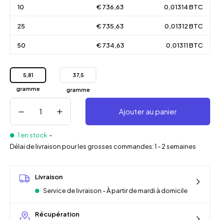
10
€ 736,63
0,01314 BTC
25
€ 735,63
0,01312 BTC
50
€ 734,63
0,01311 BTC
5,81
37,5
gramme
gramme
Ajouter au panier
1 en stock
-
Délai de livraison pour les grosses commandes: 1 - 2 semaines
Livraison
Service de livraison - À partir de mardi à domicile
Récupération