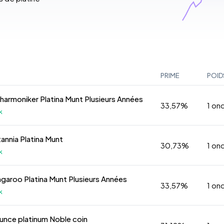
PRIME
POID
ilharmoniker Platina Munt Plusieurs Années
33,57%
1 on
k
tannia Platina Munt
30,73%
1 on
k
ngaroo Platina Munt Plusieurs Années
33,57%
1 on
k
ounce platinum Noble coin