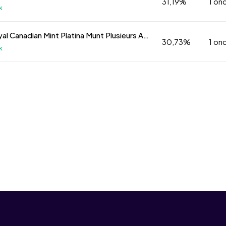
31,19%
1 on
k
1 oz Royal Canadian Mint Platina Munt Plusieurs Années
30,73%
1 on
k