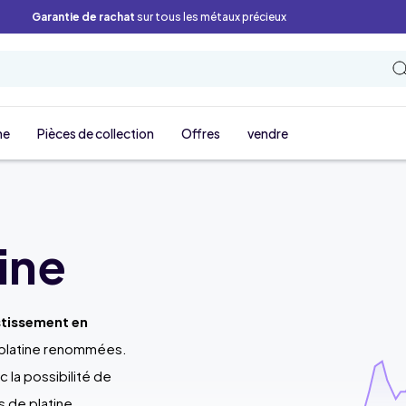
Garantie de rachat
sur tous les métaux précieux
ne
Pièces de collection
Offres
vendre
ine
stissement en
e platine renommées.
 la possibilité de
s de platine