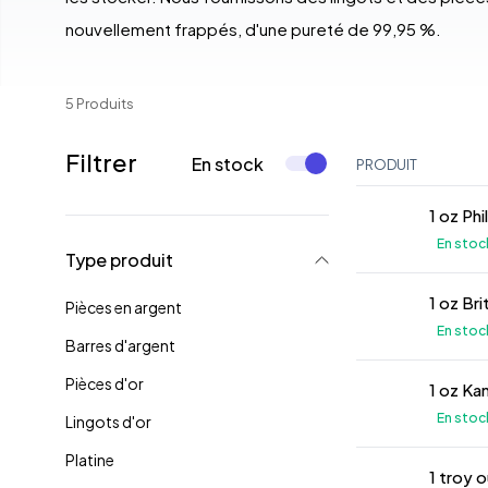
nouvellement frappés, d'une pureté de 99,95 %.
5 Produits
Filtrer
En stock
PRODUIT
1 oz Ph
En stoc
Type produit
1 oz Bri
Pièces en argent
En stoc
Barres d'argent
Pièces d'or
1 oz Ka
En stoc
Lingots d'or
Platine
1 troy 