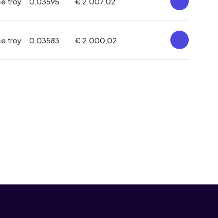
ce troy
0,03595
€ 2.007,02
ce troy
0,03583
€ 2.000,02