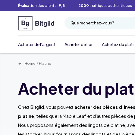
Évaluation des clients :
9,8
2000+
critiques authentiques
Que recherchez-vous?
Acheter de l'argent
Acheter de l'or
Achetez du plati
Home
/
Platine
Acheter du plat
Chez Bitgild, vous pouvez
acheter des pièces d'inve
platine
, telles que la Maple Leaf et d'autres pièces d
Nous proposons également des lingots de platine, avec
les stocker. Nous fournissons des lingots et des pièce