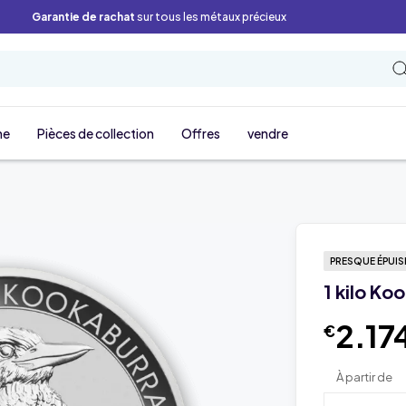
Garantie de rachat
sur tous les métaux précieux
ne
Pièces de collection
Offres
vendre
PRESQUE ÉPUIS
1 kilo Ko
2.17
€
À partir de