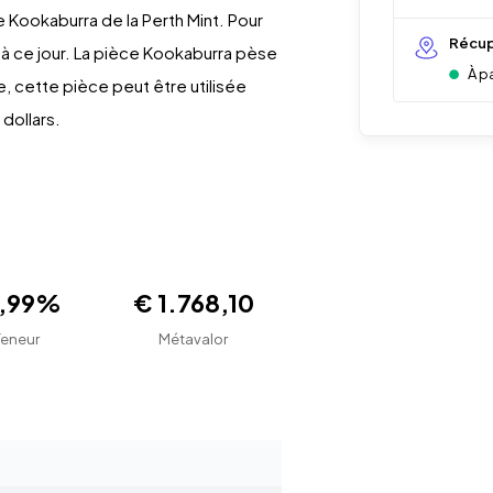
 Kookaburra de la Perth Mint. Pour
Récup
ie à ce jour. La pièce Kookaburra pèse
À p
, cette pièce peut être utilisée
dollars.
9,99%
€ 1.768,10
Teneur
Métavalor