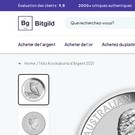
Évaluation des clients :
9,8
2000+
critiques authentiques
Que recherchez-vous?
Acheter de l'argent
Acheter de l'or
Achetez du plati
Home
/
1 kilo Kookaburra d'Argent 2021