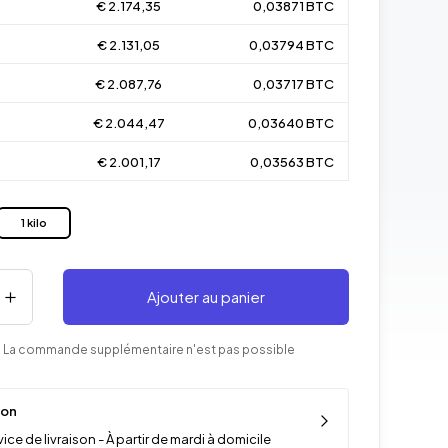
€ 2.174,35
0,03871 BTC
€ 2.131,05
0,03794 BTC
€ 2.087,76
0,03717 BTC
€ 2.044,47
0,03640 BTC
€ 2.001,17
0,03563 BTC
1 kilo
Ajouter au panier
 La commande supplémentaire n'est pas possible
son
ice de livraison - À partir de mardi à domicile