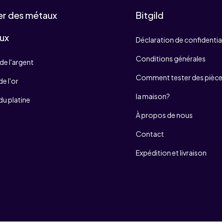
er des métaux
Bitgild
ux
Déclaration de confidentia
Conditions générales
de l'argent
Comment tester des pièces
e l'or
la maison?
du platine
À propos de nous
Contact
Expédition et livraison