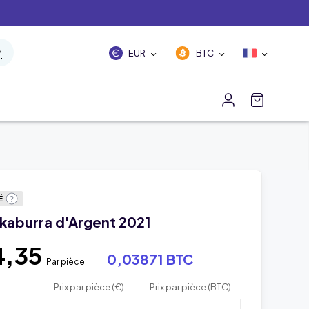
EUR
BTC
É
okaburra d'Argent 2021
4,35
0,03871 BTC
Par pièce
Prix par pièce (€)
Prix par pièce (BTC)