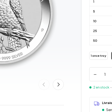
1
5
10
25
50
1 once troy
2 en stock
-
Livrai
Serv