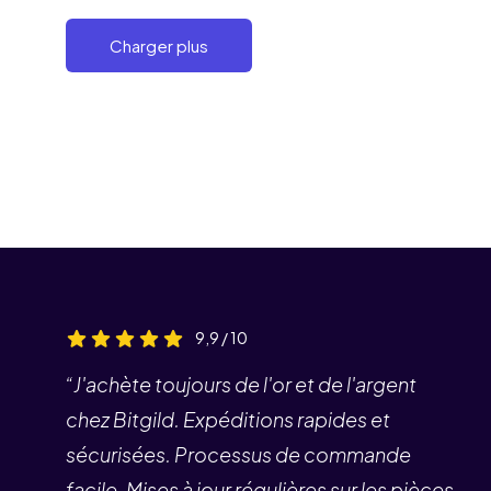
Charger plus
9,9 / 10
“J'achète toujours de l'or et de l'argent
chez Bitgild. Expéditions rapides et
sécurisées. Processus de commande
facile. Mises à jour régulières sur les pièces