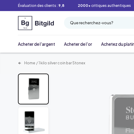
Évaluation des clients :
9,8
2000+
critiques authentiques
Que recherchez-vous?
Acheter de l'argent
Acheter de l'or
Achetez du plati
Home
/
1 kilo silver coin bar Stonex