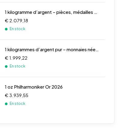
1 kilogramme d’argent – pièces, médailles et lingots sterling
€ 2.079,18
En stock
1 kilogrammes d’argent pur – monnaies néerlandaises
€ 1.999,22
En stock
1 oz Philharmoniker Or 2026
€ 3.939,55
En stock