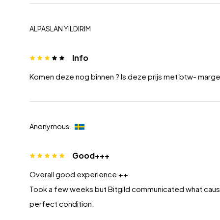
ALPASLAN YILDIRIM
Info
Komen deze nog binnen ? Is deze prijs met btw- marg
Anonymous
Good+++
Overall good experience ++
Took a few weeks but Bitgild communicated what caused
perfect condition.