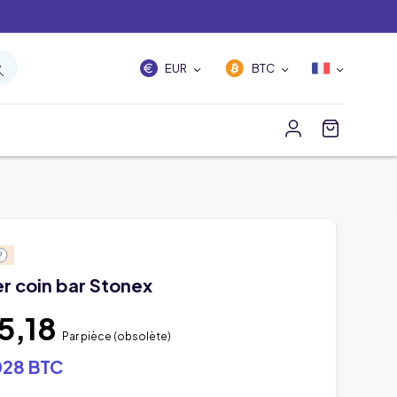
EUR
BTC
ver coin bar Stonex
5,18
Par pièce
(obsolète)
28 BTC