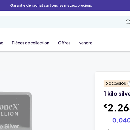
Garantie de rachat
sur tous les métaux précieux
ne
Pièces de collection
Offres
vendre
D'OCCASION
1 kilo sil
2.26
€
0,040