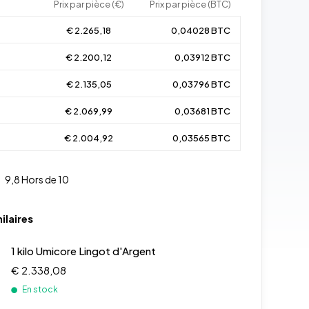
Prix par pièce (€)
Prix par pièce (BTC)
€ 2.265,18
0,04028 BTC
€ 2.200,12
0,03912 BTC
€ 2.135,05
0,03796 BTC
€ 2.069,99
0,03681 BTC
€ 2.004,92
0,03565 BTC
9,8
Hors de 10
ilaires
1 kilo Umicore Lingot d'Argent
€ 2.338,08
En stock