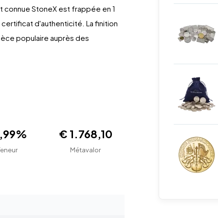
nt connue StoneX est frappée en 1
ertificat d'authenticité. La finition
ièce populaire auprès des
9,99%
€ 1.768,10
Teneur
Métavalor