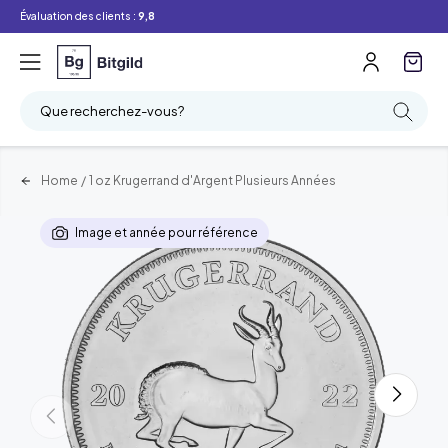
Évaluation des clients :
9,8
Que recherchez-vous?
Home
/
1 oz Krugerrand d'Argent Plusieurs Années
Image et année pour référence