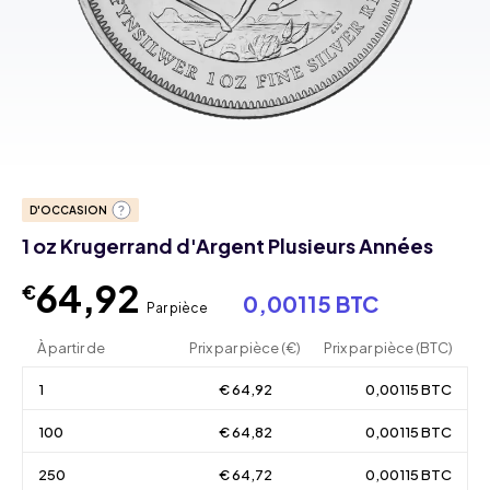
D'OCCASION
1 oz Krugerrand d'Argent Plusieurs Années
64,92
€
0,00115 BTC
Par pièce
À partir de
Prix par pièce (€)
Prix par pièce (BTC)
1
€ 64,92
0,00115 BTC
100
€ 64,82
0,00115 BTC
250
€ 64,72
0,00115 BTC