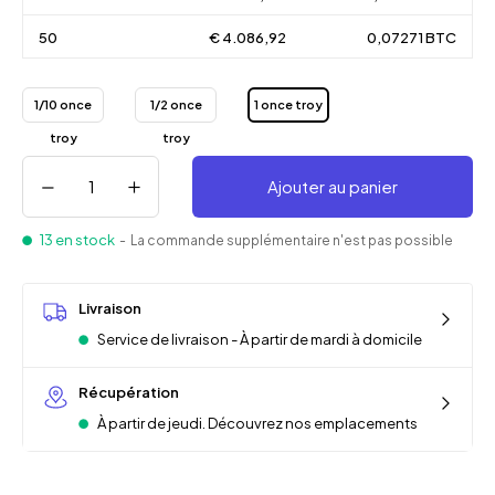
50
€ 4.086,92
0,07271 BTC
1/10 once
1/2 once
1 once troy
troy
troy
Ajouter au panier
13 en stock
- La commande supplémentaire n'est pas possible
Livraison
Service de livraison - À partir de mardi à domicile
Récupération
À partir de jeudi. Découvrez nos emplacements