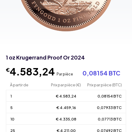
1 oz Krugerrand Proof Or 2024
4.583,24
€
0,08154 BTC
Par pièce
À partir de
Prix par pièce (€)
Prix par pièce (BTC)
1
€ 4.583,24
0,08154 BTC
5
€ 4.459,16
0,07933 BTC
10
€ 4.335,08
0,07713 BTC
25
€ 4.211,00
0,07492 BTC