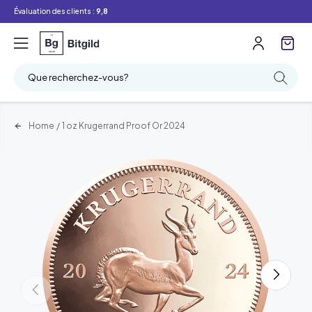
Évaluation des clients :
9,8
Que recherchez-vous?
Home
/
1 oz Krugerrand Proof Or 2024