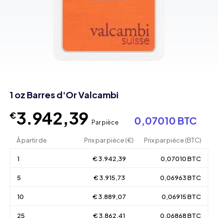
1 oz Barres d'Or Valcambi
3.942,39
€
0,07010 BTC
Par pièce
À partir de
Prix par pièce (€)
Prix par pièce (BTC)
1
€ 3.942,39
0,07010 BTC
5
€ 3.915,73
0,06963 BTC
10
€ 3.889,07
0,06915 BTC
25
€ 3.862,41
0,06868 BTC