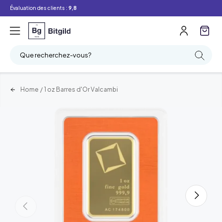
Évaluation des clients :
9,8
Que recherchez-vous?
Home
/
1 oz Barres d'Or Valcambi