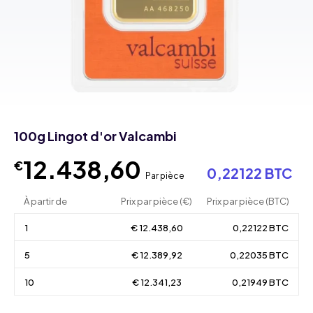
100g Lingot d'or Valcambi
12.438,60
€
0,22122 BTC
Par pièce
À partir de
Prix par pièce (€)
Prix par pièce (BTC)
1
€ 12.438,60
0,22122 BTC
5
€ 12.389,92
0,22035 BTC
10
€ 12.341,23
0,21949 BTC