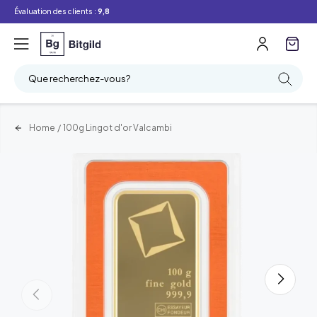
Évaluation des clients :
9,8
Que recherchez-vous?
Home
/
100g Lingot d'or Valcambi