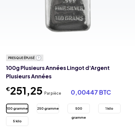
PRESQUE ÉPUISÉ
100g Plusieurs Années Lingot d'Argent
Plusieurs Années
251,25
€
0,00447 BTC
Par pièce
100 gramme
250 gramme
500
1 kilo
gramme
5 kilo