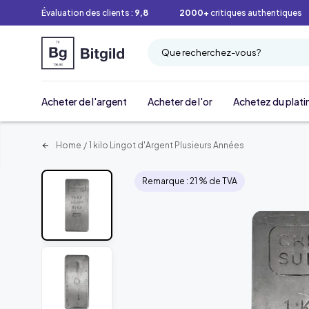
Évaluation des clients :
9,8
2000+
critiques authentiques
Que recherchez-vous?
Acheter de l'argent
Acheter de l'or
Achetez du plati
Home
/
1 kilo Lingot d'Argent Plusieurs Années
Remarque : 21 % de TVA