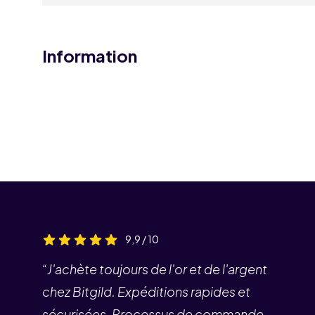
Information
9,9 / 10
“J'achète toujours de l'or et de l'argent
chez Bitgild. Expéditions rapides et
sécurisées. Processus de commande