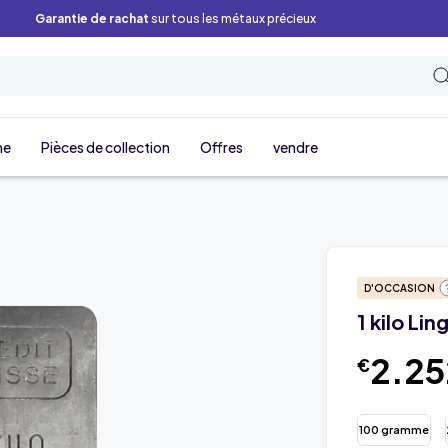
Garantie de rachat
sur tous les métaux précieux
ne
Pièces de collection
Offres
vendre
D'OCCASION
1 kilo Li
2.25
€
100 gramme