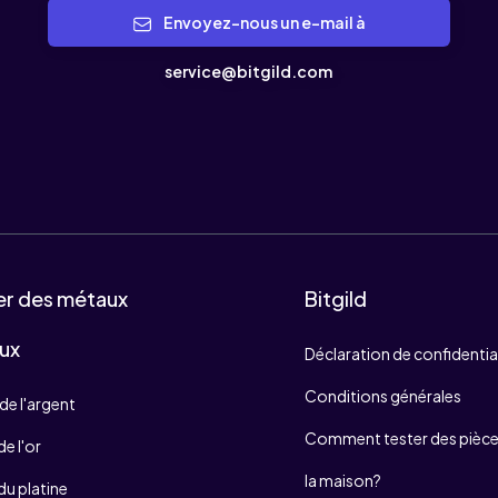
Envoyez-nous un e-mail à
service@bitgild.com
er des métaux
Bitgild
ux
Déclaration de confidentia
Conditions générales
de l'argent
Comment tester des pièces
e l'or
la maison?
du platine