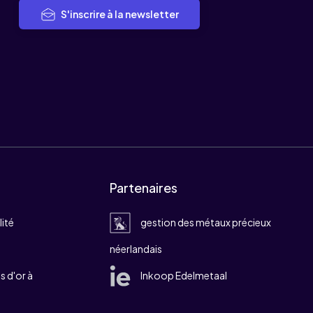
S'inscrire à la newsletter
Partenaires
lité
gestion des métaux précieux
néerlandais
 d'or à
Inkoop Edelmetaal