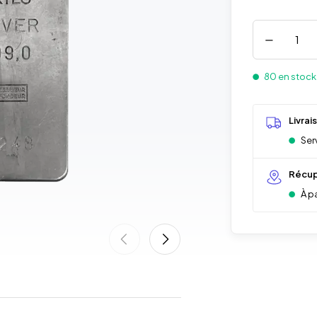
80 en stock
Livrai
Serv
Récup
À p