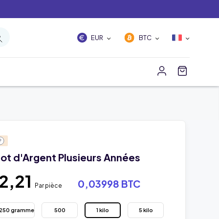
EUR
BTC
ngot d'Argent Plusieurs Années
2,21
0,03998 BTC
Par pièce
250 gramme
500
1 kilo
5 kilo