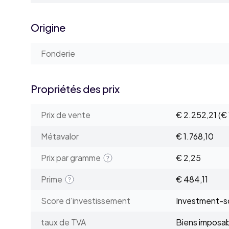
Origine
Fonderie
Propriétés des prix
Prix de vente
€ 2.252,21
(€
Métavalor
€ 1.768,10
Prix par gramme
€ 2,25
Prime
€ 484,11
Score d'investissement
Investment-sc
taux de TVA
Biens imposa