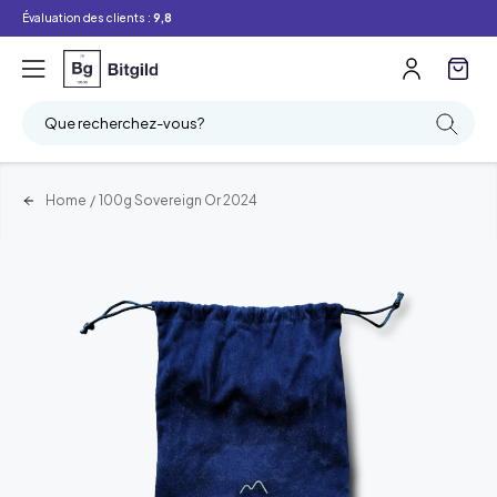
Évaluation des clients :
9,8
Que recherchez-vous?
Home
/
100g Sovereign Or 2024