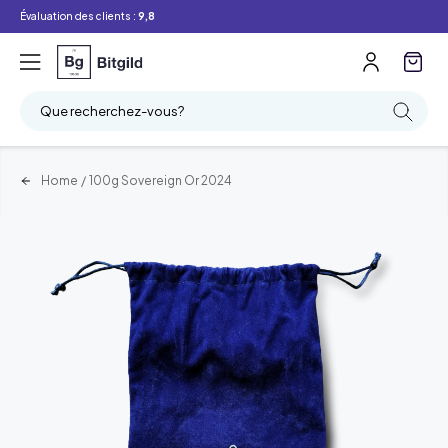
Évaluation des clients :
9,8
Que recherchez-vous?
Home
/
100g Sovereign Or 2024