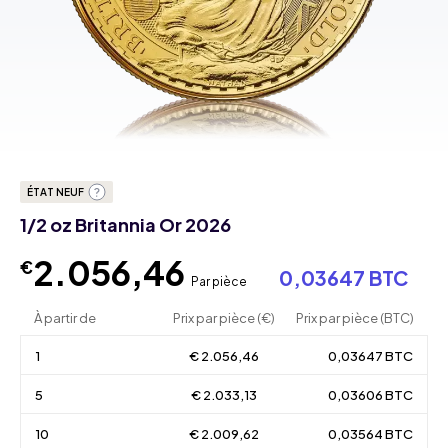
ÉTAT NEUF
1/2 oz Britannia Or 2026
2.056,46
€
0,03647 BTC
Par pièce
À partir de
Prix par pièce (€)
Prix par pièce (BTC)
1
€ 2.056,46
0,03647 BTC
5
€ 2.033,13
0,03606 BTC
10
€ 2.009,62
0,03564 BTC