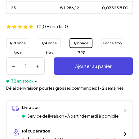
25
€ 1.986,12
0,03523 BTC
10,0
Hors de 10
1/10 once
1/4 once
1/2 once
1 once troy
troy
troy
troy
Ajouter au panier
32 en stock
-
Délai de livraison pour les grosses commandes: 1 - 2 semaines
Livraison
Service de livraison - À partir de mardi à domicile
Récupération