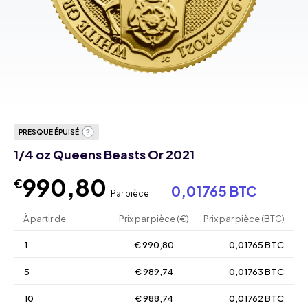
PRESQUE ÉPUISÉ
1/4 oz Queens Beasts Or 2021
990,80
€
0,01765 BTC
Par pièce
À partir de
Prix par pièce (€)
Prix par pièce (BTC)
1
€ 990,80
0,01765 BTC
5
€ 989,74
0,01763 BTC
10
€ 988,74
0,01762 BTC