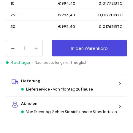
10
€ 994,40
0,01772 BTC
25
€ 993,40
0,01770 BTC
50
€ 992,40
0,01768 BTC
In den Warenkorb
4 auf lager
- Nachbestellung nicht möglich
Lieferung
Lieferservice - Von Montag zu Hause
Abholen
Von Dienstag. Sehen Sie sich unsere Standorte an