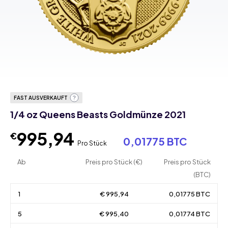
FAST AUSVERKAUFT
1/4 oz Queens Beasts Goldmünze 2021
995,94
€
0,01775 BTC
Pro Stück
Ab
Preis pro Stück (€)
Preis pro Stück
(BTC)
1
€ 995,94
0,01775 BTC
5
€ 995,40
0,01774 BTC