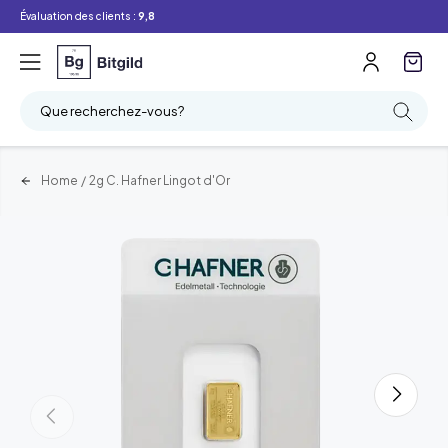
Évaluation des clients :
9,8
Que recherchez-vous?
Home
/
2g C. Hafner Lingot d'Or