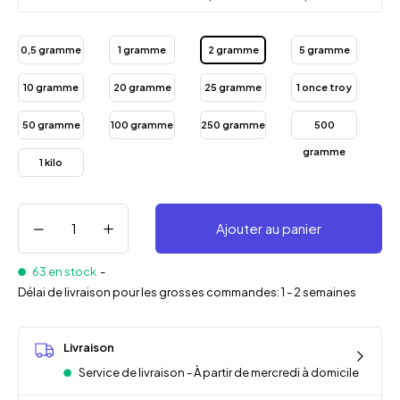
0,5 gramme
1 gramme
2 gramme
5 gramme
10 gramme
20 gramme
25 gramme
1 once troy
50 gramme
100 gramme
250 gramme
500
gramme
1 kilo
Ajouter au panier
63 en stock
-
Délai de livraison pour les grosses commandes: 1 - 2 semaines
Livraison
Service de livraison - À partir de mercredi à domicile