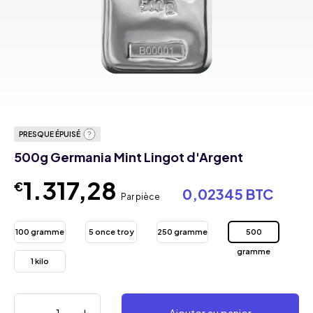
PRESQUE ÉPUISÉ
500g Germania Mint Lingot d'Argent
1.317,28
€
0,02345 BTC
Par pièce
100 gramme
5 once troy
250 gramme
500
gramme
1 kilo
Ajouter au panier