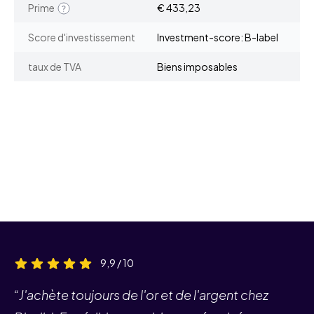
Prime
€ 433,23
Score d'investissement
Investment-score: B-label
taux de TVA
Biens imposables
9,9 / 10
“J'achète toujours de l'or et de l'argent chez