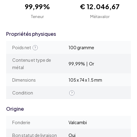
99,99%
€ 12.046,67
Teneur
Métavalor
Propriétés physiques
Poids net
100 gramme
Contenu et type de
99,99% | Or
métal
Dimensions
105 x 74 x 1.5 mm
Condition
Origine
Fonderie
Valcambi
Bon statut de livraison
Oui