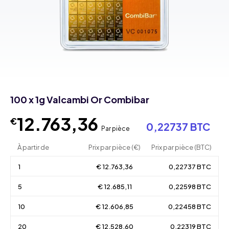
100 x 1g Valcambi Or Combibar
12.763,36
€
0,22737 BTC
Par pièce
À partir de
Prix par pièce (€)
Prix par pièce (BTC)
1
€ 12.763,36
0,22737 BTC
5
€ 12.685,11
0,22598 BTC
10
€ 12.606,85
0,22458 BTC
20
€ 12.528,60
0,22319 BTC