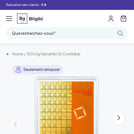
Évaluation des clients :
9,8
Que recherchez-vous?
Home
/
100 x 1g Valcambi Or Combibar
Seulement ramasser