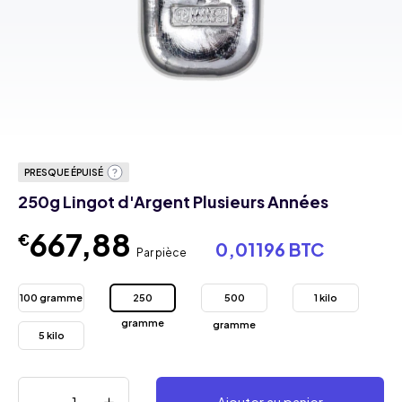
PRESQUE ÉPUISÉ
250g Lingot d'Argent Plusieurs Années
667,88
€
0,01196 BTC
Par pièce
100 gramme
250
500
1 kilo
gramme
gramme
5 kilo
Ajouter au panier