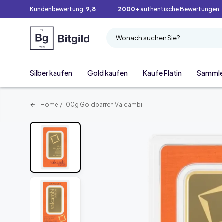
Kundenbewertung:
9,8
2000+
authentische Bewertungen
Wonach suchen Sie?
Silber kaufen
Gold kaufen
Kaufe Platin
Samml
Home
/
100g Goldbarren Valcambi