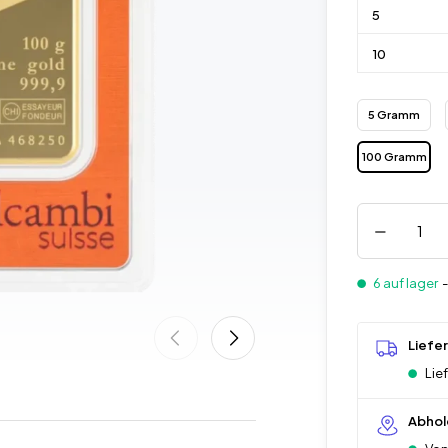
5
10
5 Gramm
100 Gramm
6 auf lager
Liefe
Lie
Abhol