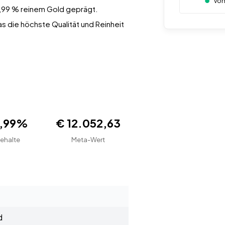
Von
,99 % reinem Gold geprägt.
was die höchste Qualität und Reinheit
9,99%
€ 12.052,63
ehalte
Meta-Wert
d