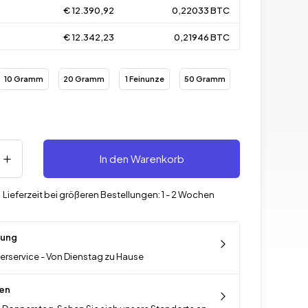
€ 12.390,92
0,22033 BTC
€ 12.342,23
0,21946 BTC
10 Gramm
20 Gramm
1 Feinunze
50 Gramm
In den Warenkorb
-
Lieferzeit bei größeren Bestellungen: 1 - 2 Wochen
rung
ferservice - Von Dienstag zu Hause
en