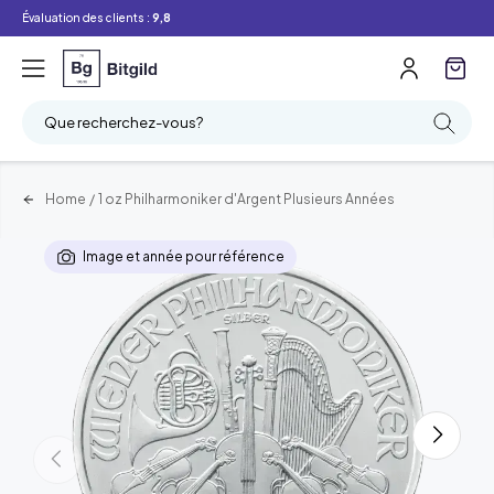
Évaluation des clients :
9,8
Que recherchez-vous?
Home
/
1 oz Philharmoniker d'Argent Plusieurs Années
Image et année pour référence