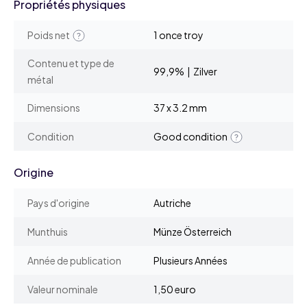
Propriétés physiques
Poids net
1 once troy
Contenu et type de
99,9% | Zilver
métal
Dimensions
37 x 3.2 mm
Condition
Good condition
Origine
Pays d'origine
Autriche
Munthuis
Münze Österreich
Année de publication
Plusieurs Années
Valeur nominale
1,50 euro