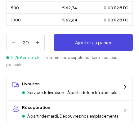
500
€ 62,74
0,00112 BTC
1000
€ 62,64
0,00112 BTC
Ajouter au panier
2.259 en stock
- La commande supplémentaire n'est pas
possible
Livraison
Service de livraison - À partir de lundi à domicile
Récupération
À partir de mardi. Découvrez nos emplacements