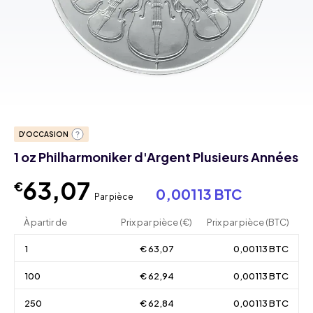
D'OCCASION
1 oz Philharmoniker d'Argent Plusieurs Années
63,07
€
0,00113 BTC
Par pièce
À partir de
Prix par pièce (€)
Prix par pièce (BTC)
1
€ 63,07
0,00113 BTC
100
€ 62,94
0,00113 BTC
250
€ 62,84
0,00113 BTC