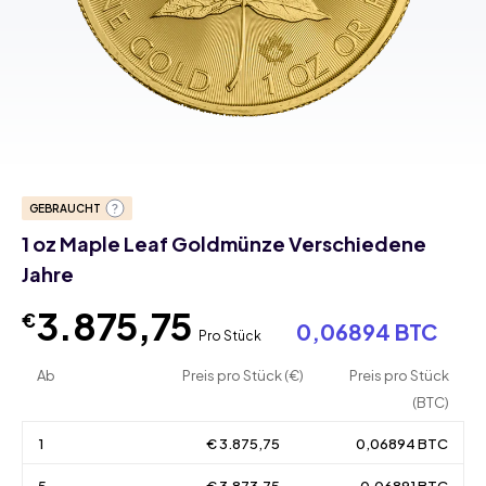
GEBRAUCHT
1 oz Maple Leaf Goldmünze Verschiedene
Jahre
3.875,75
€
0,06894 BTC
Pro Stück
Ab
Preis pro Stück (€)
Preis pro Stück
(BTC)
1
€ 3.875,75
0,06894 BTC