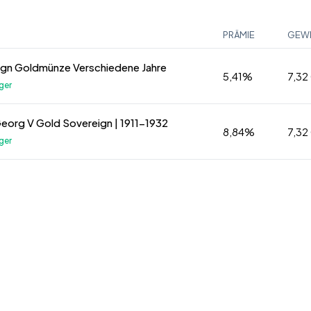
PRÄMIE
GEW
ign Goldmünze Verschiedene Jahre
5,41%
7,32
ger
eorg V Gold Sovereign | 1911-1932
8,84%
7,32
ger