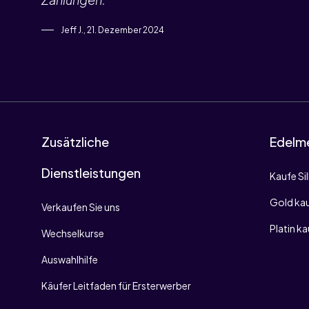
Jeff J., 21. Dezember 2024
Zusätzliche
Edelme
Dienstleistungen
Kaufe Si
Gold ka
Verkaufen Sie uns
Platin k
Wechselkurse
Auswahlhilfe
Käufer Leitfaden für Ersterwerber