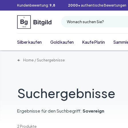
Kundenbewertung:
9,8
2000+
authentische Bewertungen
Wonach suchen Sie?
Silber kaufen
Gold kaufen
Kaufe Platin
Samml
Home
/
Suchergebnisse
Suchergebnisse
Ergebnisse für den Suchbegriff:
Sovereign
2 Produkte