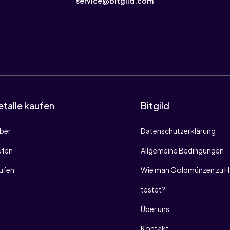
service@bitgild.com
talle kaufen
Bitgild
lber
Datenschutzerklärung
ufen
Allgemeine Bedingungen
aufen
Wie man Goldmünzen zu H
testet?
Über uns
Kontakt