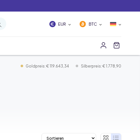
EUR
BTC
Goldpreis: € 119.643,34
Silberpreis: € 1.778,90