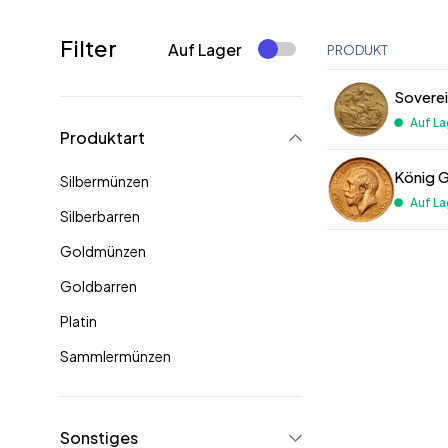
Filter
Auf Lager
PRODUKT
Sovere
Auf La
Produktart
König G
Silbermünzen
Auf La
Silberbarren
Goldmünzen
Goldbarren
Platin
Sammlermünzen
Sonstiges