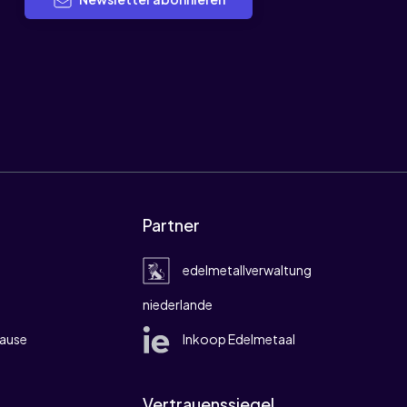
Partner
edelmetallverwaltung
niederlande
ause
Inkoop Edelmetaal
Vertrauenssiegel