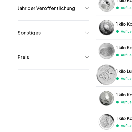
1 kilo 
Jahr der Veröffentlichung
Auf La
1 kilo 
Auf La
Sonstiges
1 kilo 
Auf La
Preis
1 kilo 
Auf La
1 kilo 
Auf La
1 kilo 
Auf La