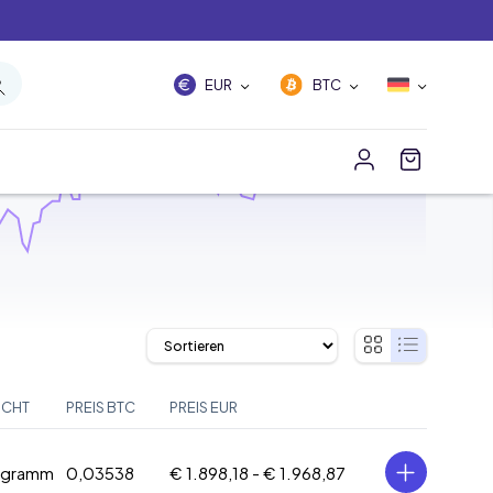
EUR
BTC
ICHT
PREIS BTC
PREIS EUR
logramm
0,03538
€ 1.898,18 -
€ 1.968,87