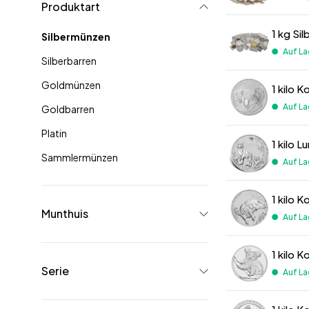
Produktart
1 kg Si
Silbermünzen
Auf La
Silberbarren
Goldmünzen
1 kilo 
Auf La
Goldbarren
Platin
1 kilo 
Sammlermünzen
Auf La
1 kilo 
Munthuis
Auf La
1 kilo 
Serie
Auf La