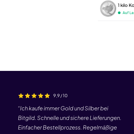
1 kilo 
Auf La
9,9 / 10
“Ich kaufe immer Gold und Silber bei
Bitgild. Schnelle und sichere Lieferungen.
Einfacher Bestellprozess. Regelmäßige