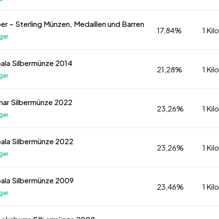
lber – Sterling Münzen, Medaillen und Barren
17,84%
1 Ki
ger
Koala Silbermünze 2014
21,28%
1 Ki
ger
Lunar Silbermünze 2022
23,26%
1 Ki
ger
Koala Silbermünze 2022
23,26%
1 Ki
ger
Koala Silbermünze 2009
23,46%
1 Ki
ger