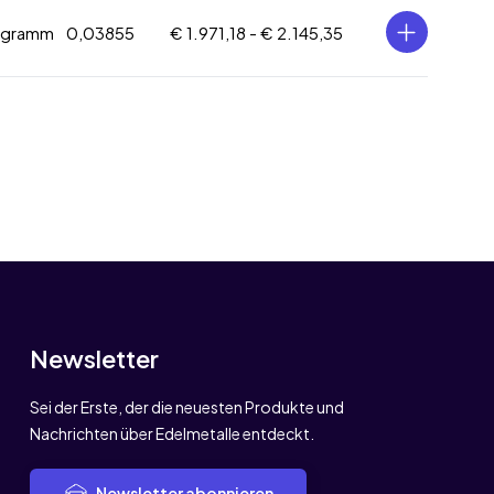
logramm
0,03855
€ 1.971,18 -
€ 2.145,35
Newsletter
Sei der Erste, der die neuesten Produkte und
Nachrichten über Edelmetalle entdeckt.
Newsletter abonnieren