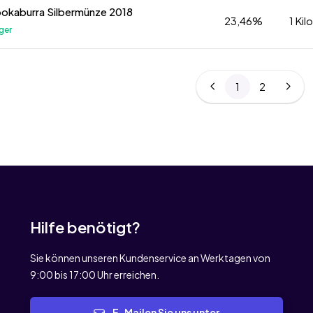
Kookaburra Silbermünze 2018
23,46%
1 Ki
ger
1
2
Hilfe benötigt?
Sie können unseren Kundenservice an Werktagen von
9:00 bis 17:00 Uhr erreichen.
E-Mailen Sie uns unter