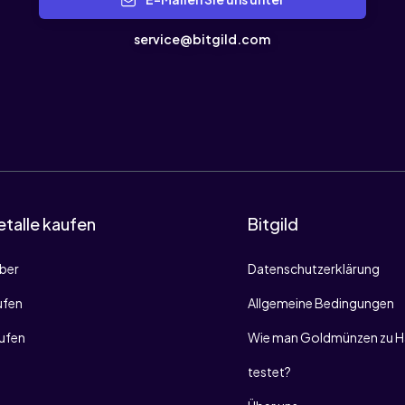
service@bitgild.com
talle kaufen
Bitgild
lber
Datenschutzerklärung
ufen
Allgemeine Bedingungen
aufen
Wie man Goldmünzen zu H
testet?