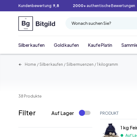
Kundenbewertung:
9,8
2000+
authentische Bewertungen
Wonach suchen Sie?
Silber kaufen
Gold kaufen
Kaufe Platin
Samml
Home
/
Silber kaufen
/
Silbermuenzen
/
1 kilogramm
38 Produkte
Filter
Auf Lager
PRODUKT
1 kg Fe
Auf La