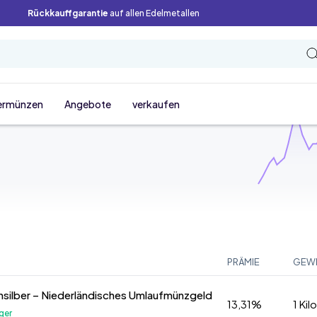
Rückkauffgarantie
auf allen Edelmetallen
ermünzen
Angebote
verkaufen
PRÄMIE
GEW
insilber – Niederländisches Umlaufmünzgeld
13,31%
1 Ki
ger