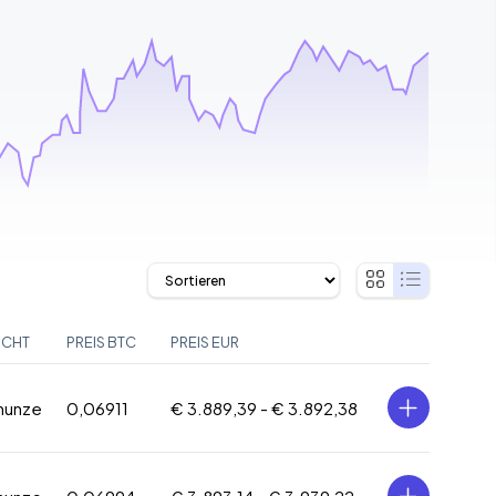
ICHT
PREIS BTC
PREIS EUR
inunze
0,06911
€ 3.889,39 -
€ 3.892,38