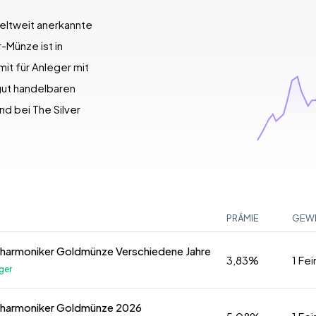
weltweit anerkannte
-Münze ist in
it für Anleger mit
gut handelbaren
nd bei The Silver
PRÄMIE
GEW
ilharmoniker Goldmünze Verschiedene Jahre
3,83%
1 Fe
ger
ilharmoniker Goldmünze 2026