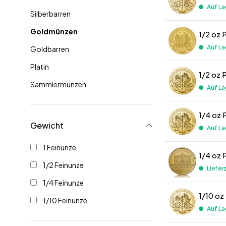
Auf La
Silberbarren
Goldmünzen
Auf La
Goldbarren
Platin
1/2 oz 
Sammlermünzen
Auf La
Gewicht
Auf La
1 Feinunze
1/4 oz 
1/2 Feinunze
Liefer
1/4 Feinunze
1/10 Feinunze
Auf La