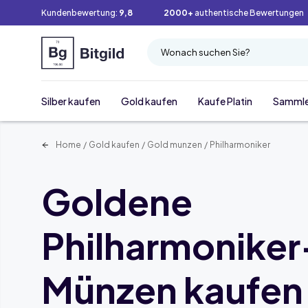
Kundenbewertung:
9,8
2000+
authentische Bewertungen
Wonach suchen Sie?
Silber kaufen
Gold kaufen
Kaufe Platin
Samml
Home
/
Gold kaufen
/
Gold munzen
/
Philharmoniker
Goldene
Philharmoniker
Münzen kaufen