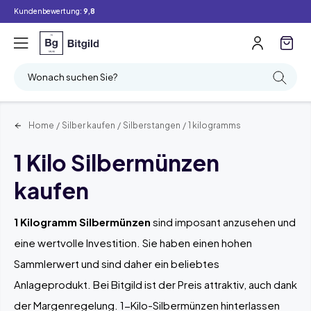
Kundenbewertung:
9,8
Filter
Suchen
Wonach suchen Sie?
Home
/
Silber kaufen
/
Silberstangen
/
1 kilogramms
1 Kilo Silbermünzen
kaufen
1 Kilogramm Silbermünzen
sind imposant anzusehen und
eine wertvolle Investition. Sie haben einen hohen
Sammlerwert und sind daher ein beliebtes
Anlageprodukt. Bei Bitgild ist der Preis attraktiv, auch dank
der Margenregelung. 1-Kilo-Silbermünzen hinterlassen