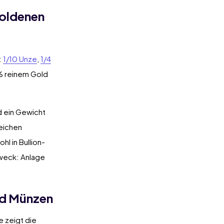
Goldenen
:
1/10 Unze
,
1/4
 % reinem Gold
d ein Gewicht
eichen
l in Bullion-
zweck: Anlage
ad Münzen
e zeigt die