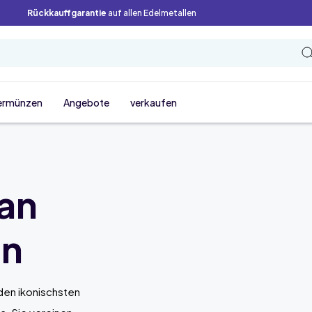
Rückkauffgarantie
auf allen Edelmetallen
ermünzen
Angebote
verkaufen
an
en
den ikonischsten