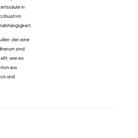
eitssäule in
cíhuatl im
Unabhängigkeit.
dler, der eine
ndherum sind
llt, wie es
tion aus
los und