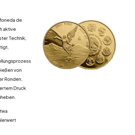
 Moneda de
h aktive
ter Technik,
tigt.
ellungsprozess
Gießen von
der Ronden.
iertem Druck
zuheben.
etwa
mlerwert