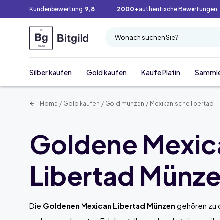
Kundenbewertung:
9,8
2000+
authentische Bewertungen
Wonach suchen Sie?
Silber kaufen
Gold kaufen
Kaufe Platin
Samml
Home
/
Gold kaufen
/
Gold munzen
/
Mexikanische libertad
Goldene Mexic
Libertad Münz
Die
Goldenen Mexican Libertad Münzen
gehören zu 