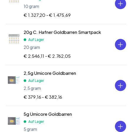
10 gram
€ 1.327,20 -
€ 1.475,69
20g C. Hafner Goldbarren Smartpack
Auf Lager
20 gram
€ 2.546,11 -
€ 2.762,05
2,5g Umicore Goldbarren
Auf Lager
2,5 gram
€ 379,16 -
€ 382,16
5g Umicore Goldbarren
Auf Lager
5 gram