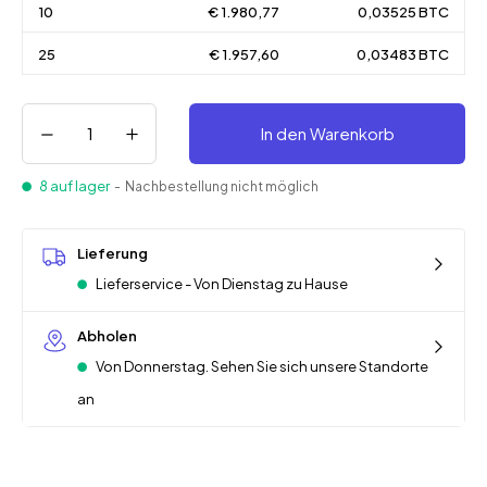
10
€ 1.980,77
0,03525 BTC
25
€ 1.957,60
0,03483 BTC
In den Warenkorb
8 auf lager
- Nachbestellung nicht möglich
Lieferung
Lieferservice - Von Dienstag zu Hause
Abholen
Von Donnerstag. Sehen Sie sich unsere Standorte
an