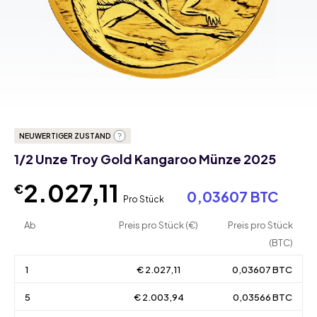
NEUWERTIGER ZUSTAND
1/2 Unze Troy Gold Kangaroo Münze 2025
2.027,11
€
0,03607 BTC
Pro Stück
Ab
Preis pro Stück (€)
Preis pro Stück
(BTC)
1
€ 2.027,11
0,03607 BTC
5
€ 2.003,94
0,03566 BTC