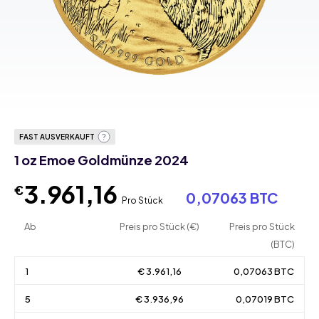
FAST AUSVERKAUFT
1 oz Emoe Goldmünze 2024
3.961,16
€
0,07063 BTC
Pro Stück
Ab
Preis pro Stück (€)
Preis pro Stück
(BTC)
1
€ 3.961,16
0,07063 BTC
5
€ 3.936,96
0,07019 BTC