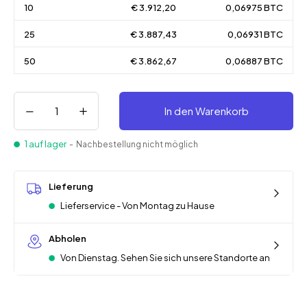
10
€ 3.912,20
0,06975 BTC
25
€ 3.887,43
0,06931 BTC
50
€ 3.862,67
0,06887 BTC
In den Warenkorb
1 auf lager
- Nachbestellung nicht möglich
Lieferung
Lieferservice - Von Montag zu Hause
Abholen
Von Dienstag. Sehen Sie sich unsere Standorte an