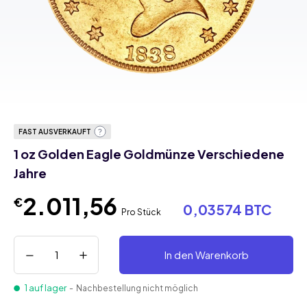
FAST AUSVERKAUFT
1 oz Golden Eagle Goldmünze Verschiedene
Jahre
2.011,56
€
0,03574 BTC
Pro Stück
In den Warenkorb
1 auf lager
- Nachbestellung nicht möglich