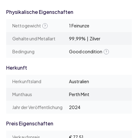
Physikalische Eigenschaften
Nettogewicht
1 Feinunze
Gehalte und Metallart
99,99% | Zilver
Bedingung
Good condition
Herkunft
Herkunftsland
Australien
Munthaus
Perth Mint
Jahr der Veröffentlichung
2024
Preis Eigenschaften
Verkaufspreis
€ 77,51