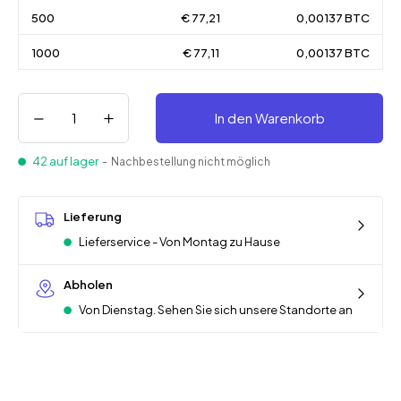
500
€ 77,21
0,00137 BTC
1000
€ 77,11
0,00137 BTC
In den Warenkorb
42 auf lager
- Nachbestellung nicht möglich
Lieferung
Lieferservice - Von Montag zu Hause
Abholen
Von Dienstag. Sehen Sie sich unsere Standorte an