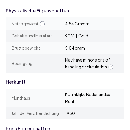
Physikalische Eigenschaften
Nettogewicht
4,54 Gramm
Gehalte und Metallart
90% | Gold
Bruttogewicht
5,04 gram
May have minor signs of
Bedingung
handling or circulation
Herkunft
Koninklijke Nederlandse
Munthaus
Munt
Jahr der Veröffentlichung
1980
Preis Eigenschaften