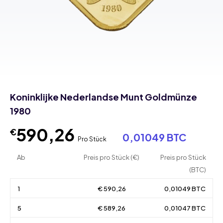
Koninklijke Nederlandse Munt Goldmünze
1980
590,26
€
0,01049 BTC
Pro Stück
Ab
Preis pro Stück (€)
Preis pro Stück
(BTC)
1
€ 590,26
0,01049 BTC
5
€ 589,26
0,01047 BTC