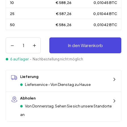
10
€ 588,26
0,01045 BTC
25
€ 587,26
0,01044 BTC
50
€ 586,26
0,01042 BTC
In den Warenkorb
6 auf lager
- Nachbestellung nicht möglich
Lieferung
Lieferservice - Von Dienstag zu Hause
Abholen
Von Donnerstag. Sehen Sie sich unsere Standorte
an