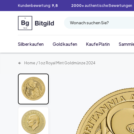
Kundenbewertung:
9,8
2000+
authentische Bewertungen
Wonach suchen Sie?
Silber kaufen
Gold kaufen
Kaufe Platin
Samml
Home
/
1 oz Royal Mint Goldmünze 2024