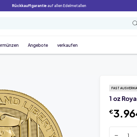
Rückkauffgarantie
auf allen Edelmetallen
ermünzen
Angebote
verkaufen
FAST AUSVERK
1 oz Roy
3.96
€