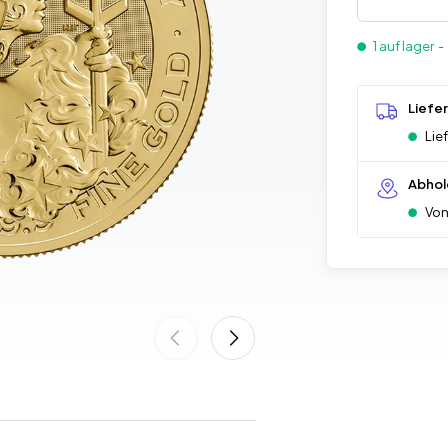
1 auf lager
-
Liefe
Lie
Abhol
Von