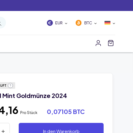
EUR
BTC
AUFT
al Mint Goldmünze 2024
4,16
0,07105 BTC
Pro Stück
In den Warenkorb