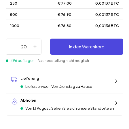
250
€ 77,00
0,00137 BTC
500
€ 76,90
0,00137 BTC
1000
€ 76,80
0,00136 BTC
In den Warenkorb
296 auf lager
- Nachbestellung nicht möglich
Lieferung
Lieferservice - Von Dienstag zu Hause
Abholen
Von 13 August. Sehen Sie sich unsere Standorte an