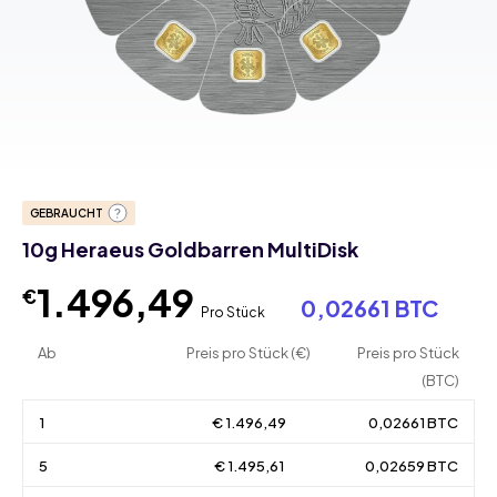
GEBRAUCHT
10g Heraeus Goldbarren MultiDisk
1.496,49
€
0,02661 BTC
Pro Stück
Ab
Preis pro Stück (€)
Preis pro Stück
(BTC)
1
€ 1.496,49
0,02661 BTC
5
€ 1.495,61
0,02659 BTC