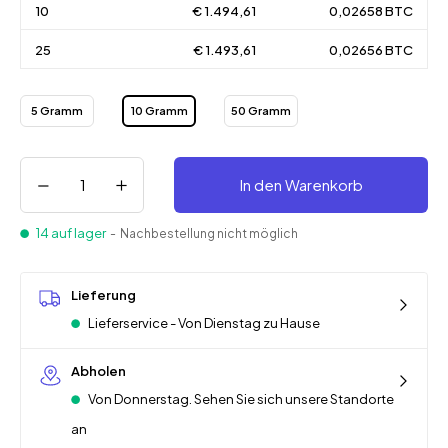
10
€ 1.494,61
0,02658 BTC
25
€ 1.493,61
0,02656 BTC
5 Gramm
10 Gramm
50 Gramm
In den Warenkorb
14 auf lager
- Nachbestellung nicht möglich
Lieferung
Lieferservice - Von Dienstag zu Hause
Abholen
Von Donnerstag. Sehen Sie sich unsere Standorte
an