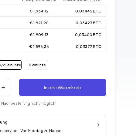
€ 1.934,12
0,03445 BTC
€ 1.921,90
0,03423 BTC
€ 1.909,13
0,03400 BTC
€ 1.896,36
0,03377 BTC
1/2 Feinunze
1 Feinunze
In den Warenkorb
 Nachbestellung nicht möglich
rung
ferservice - Von Montag zu Hause