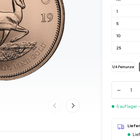
1
5
10
25
1/4 Feinunze
5 auf lager
-
Liefe
Lie