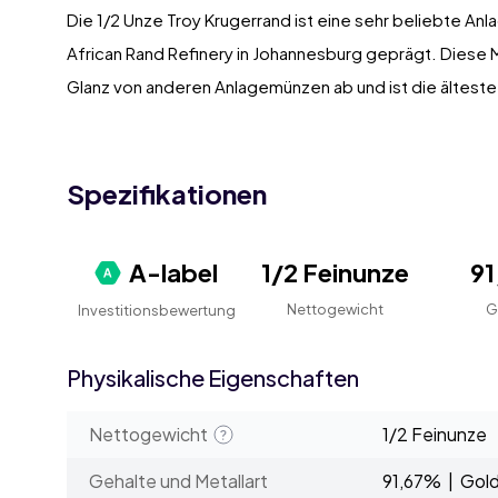
Die 1/2 Unze Troy Krugerrand ist eine sehr beliebte An
African Rand Refinery in Johannesburg geprägt. Diese M
Glanz von anderen Anlagemünzen ab und ist die ältest
Spezifikationen
A-label
1/2 Feinunze
9
Nettogewicht
G
Investitionsbewertung
Physikalische Eigenschaften
Nettogewicht
1/2 Feinunze
Gehalte und Metallart
91,67% | Gol