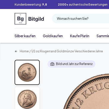
Kundenbewertung:
9,8
2000+
authentische Bewertungen
Wonach suchen Sie?
Silber kaufen
Gold kaufen
Kaufe Platin
Samml
Home
/
1/2 oz Krugerrand Goldmünze Verschiedene Jahre
Bild und Jahr zur Referenz