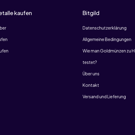
talle kaufen
Bitgild
lber
Datenschutzerklärung
ufen
Allgemeine Bedingungen
aufen
Wie man Goldmünzen zu H
testet?
Über uns
Kontakt
Versand und Lieferung