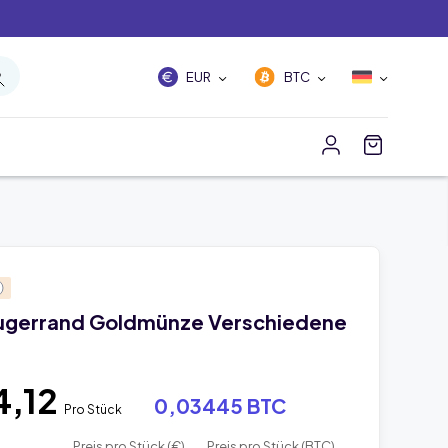
EUR
BTC
rugerrand Goldmünze Verschiedene
4,12
0,03445 BTC
Pro Stück
Preis pro Stück (€)
Preis pro Stück (BTC)