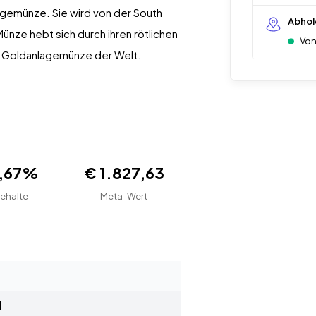
lagemünze. Sie wird von der South
Abhol
ünze hebt sich durch ihren rötlichen
Von
e Goldanlagemünze der Welt.
1,67%
€ 1.827,63
ehalte
Meta-Wert
d