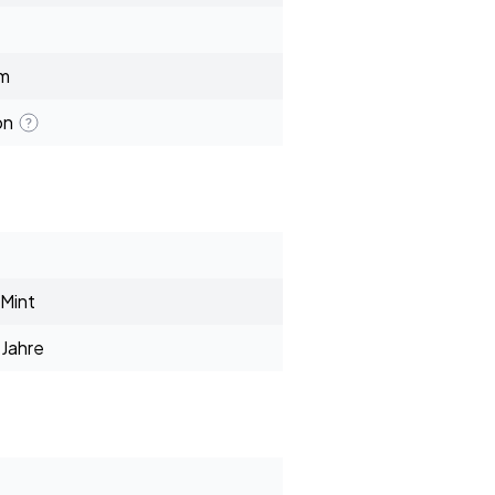
mm
on
 Mint
Jahre