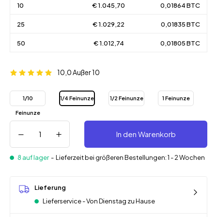
10
€ 1.045,70
0,01864 BTC
25
€ 1.029,22
0,01835 BTC
50
€ 1.012,74
0,01805 BTC
10,0
Außer 10
1/10
1/4 Feinunze
1/2 Feinunze
1 Feinunze
Feinunze
In den Warenkorb
8 auf lager
-
Lieferzeit bei größeren Bestellungen: 1 - 2 Wochen
Lieferung
Lieferservice - Von Dienstag zu Hause