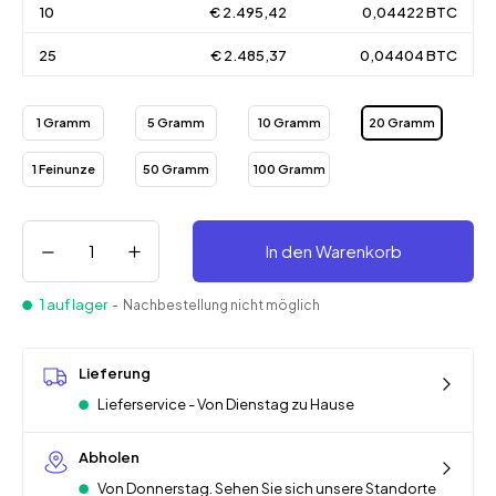
10
€ 2.495,42
0,04422 BTC
25
€ 2.485,37
0,04404 BTC
1 Gramm
5 Gramm
10 Gramm
20 Gramm
1 Feinunze
50 Gramm
100 Gramm
In den Warenkorb
1 auf lager
- Nachbestellung nicht möglich
Lieferung
Lieferservice - Von Dienstag zu Hause
Abholen
Von Donnerstag. Sehen Sie sich unsere Standorte