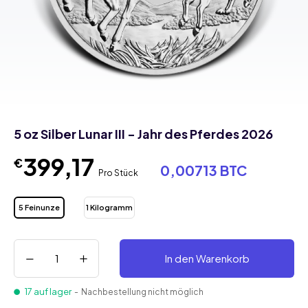
5 oz Silber Lunar III - Jahr des Pferdes 2026
399,17
€
0,00713 BTC
Pro Stück
5 Feinunze
1 Kilogramm
In den Warenkorb
17 auf lager
- Nachbestellung nicht möglich