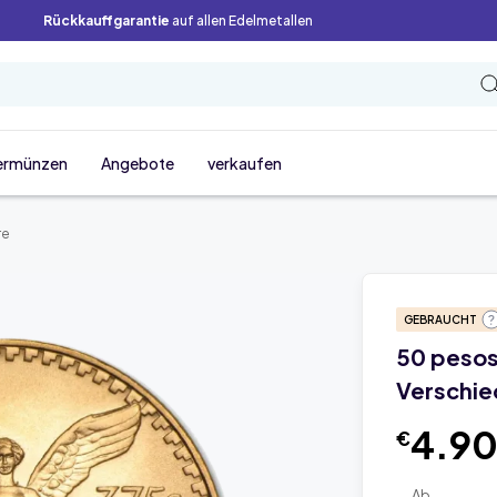
Rückkauffgarantie
auf allen Edelmetallen
ermünzen
Angebote
verkaufen
re
GEBRAUCHT
50 peso
Verschie
4.9
€
Ab