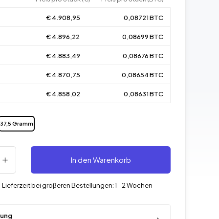
€ 4.908,95
0,08721 BTC
€ 4.896,22
0,08699 BTC
€ 4.883,49
0,08676 BTC
€ 4.870,75
0,08654 BTC
€ 4.858,02
0,08631 BTC
37,5 Gramm
In den Warenkorb
-
Lieferzeit bei größeren Bestellungen: 1 - 2 Wochen
rung