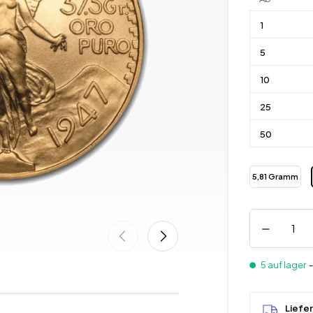
1
5
10
25
50
5,81 Gramm
5 auf lager
Liefe