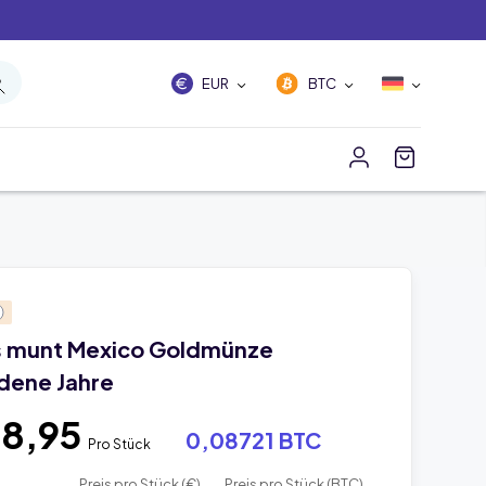
EUR
BTC
s munt Mexico Goldmünze
dene Jahre
08,95
0,08721 BTC
Pro Stück
Preis pro Stück (€)
Preis pro Stück (BTC)