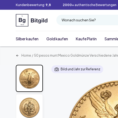
Kundenbewertung:
9,8
2000+
authentische Bewertungen
Wonach suchen Sie?
Silber kaufen
Gold kaufen
Kaufe Platin
Samml
Home
/
50 pesos munt Mexico Goldmünze Verschiedene Jah
Bild und Jahr zur Referenz